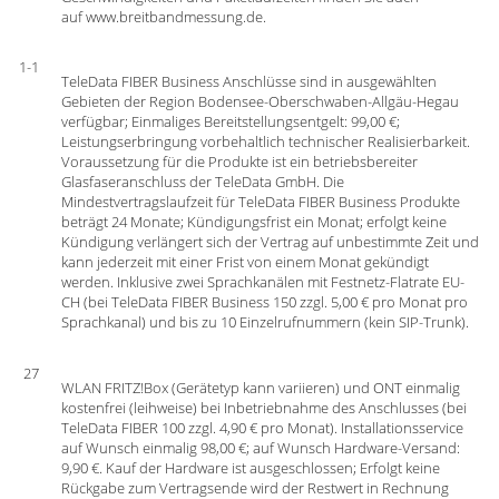
auf www.breitbandmessung.de.
1-1
TeleData FIBER Business Anschlüsse sind in ausgewählten
Gebieten der Region Bodensee-Oberschwaben-Allgäu-Hegau
verfügbar; Einmaliges Bereitstellungsentgelt: 99,00 €;
Leistungserbringung vorbehaltlich technischer Realisierbarkeit.
Voraussetzung für die Produkte ist ein betriebsbereiter
Glasfaseranschluss der TeleData GmbH. Die
Mindestvertragslaufzeit für TeleData FIBER Business Produkte
beträgt 24 Monate; Kündigungsfrist ein Monat; erfolgt keine
Kündigung verlängert sich der Vertrag auf unbestimmte Zeit und
kann jederzeit mit einer Frist von einem Monat gekündigt
werden. Inklusive zwei Sprachkanälen mit Festnetz-Flatrate EU-
CH (bei TeleData FIBER Business 150 zzgl. 5,00 € pro Monat pro
Sprachkanal) und bis zu 10 Einzelrufnummern (kein SIP-Trunk).
27
WLAN FRITZ!Box (Gerätetyp kann variieren) und ONT einmalig
kostenfrei (leihweise) bei Inbetriebnahme des Anschlusses (bei
TeleData FIBER 100 zzgl. 4,90 € pro Monat). Installationsservice
auf Wunsch einmalig 98,00 €; auf Wunsch Hardware-Versand:
9,90 €. Kauf der Hardware ist ausgeschlossen; Erfolgt keine
Rückgabe zum Vertragsende wird der Restwert in Rechnung