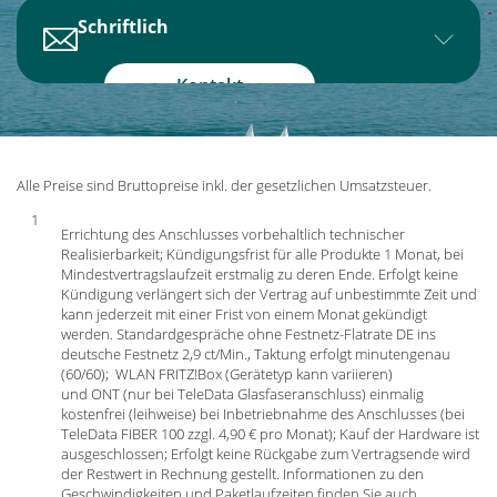
(Google)
Montag bis Freitag
Schriftlich
8:00 Uhr - 12:30 Uhr &
14:00 Uhr - 17:00 Uhr
Sie haben Fragen, Anregungen oder
Kontakt
Wünsche? Schreiben sie uns!
Wir sind gerne für Sie da.
Alle Preise sind Bruttopreise inkl. der gesetzlichen Umsatzsteuer.
1
Errichtung des Anschlusses vorbehaltlich technischer
Realisierbarkeit; Kündigungsfrist für alle Produkte 1 Monat, bei
Mindestvertragslaufzeit erstmalig zu deren Ende. Erfolgt keine
Kündigung verlängert sich der Vertrag auf unbestimmte Zeit und
kann jederzeit mit einer Frist von einem Monat gekündigt
werden. Standardgespräche ohne Festnetz-Flatrate DE ins
deutsche Festnetz 2,9 ct/Min., Taktung erfolgt minutengenau
(60/60); WLAN FRITZ!Box (Gerätetyp kann variieren)
und ONT (nur bei TeleData Glasfaseranschluss) einmalig
kostenfrei (leihweise) bei Inbetriebnahme des Anschlusses (bei
TeleData FIBER 100 zzgl. 4,90 € pro Monat); Kauf der Hardware ist
ausgeschlossen; Erfolgt keine Rückgabe zum Vertragsende wird
der Restwert in Rechnung gestellt. Informationen zu den
Geschwindigkeiten und Paketlaufzeiten finden Sie auch