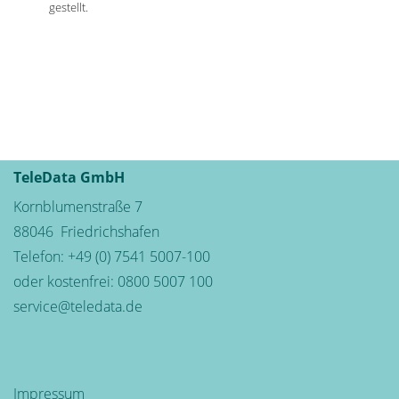
gestellt.
TeleData GmbH
Kornblumenstraße 7
88046
Friedrichshafen
Telefon:
+49 (0) 7541 5007-100
oder kostenfrei:
0800 5007 100
service@teledata.de
Impressum