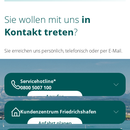
Sie wollen mit uns
in
Kontakt treten
?
Sie erreichen uns persönlich, telefonisch oder per E-Mail.
Servicehotline*
0800 5007 100
Montag bis Donnerstag
Anrufen
8:00 Uhr – 18:00 Uhr
Kundenzentrum Friedrichshafen
Freitag
Öffnungszeiten:
8:00 Uhr – 16:00 Uhr
Anfahrt planen
*kostenlose Hotline