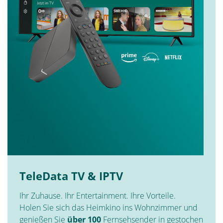
TeleData TV & IPTV
Ihr Zuhause. Ihr Entertainment. Ihre Vorteile.
Holen Sie sich das Heimkino ins Wohnzimmer und
genießen Sie
über 100
Fernsehsender in gestochen