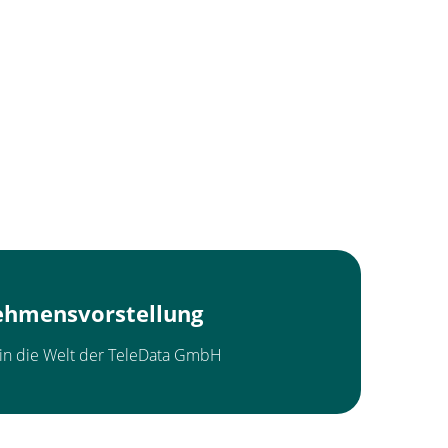
ehmensvorstellung
k in die Welt der TeleData GmbH