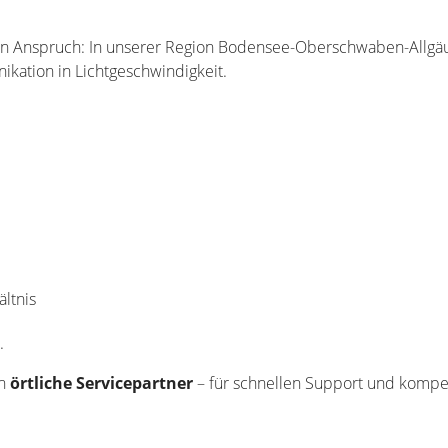
aren Anspruch: In unserer Region Bodensee-Oberschwaben-Allgä
ikation in Lichtgeschwindigkeit.
ältnis
d.
ch
örtliche Servicepartner
– für schnellen Support und kompet