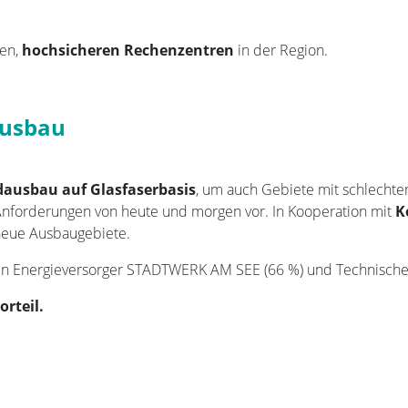
ten,
hochsicheren Rechenzentren
in der Region.
ausbau
dausbau auf Glasfaserbasis
, um auch Gebiete mit schlechte
 Anforderungen von heute und morgen vor. In Kooperation mit
K
laufend neue Ausbaugebiete.
en Energieversorger
STADTWERK AM SEE
(66 %) und
Technische
orteil.