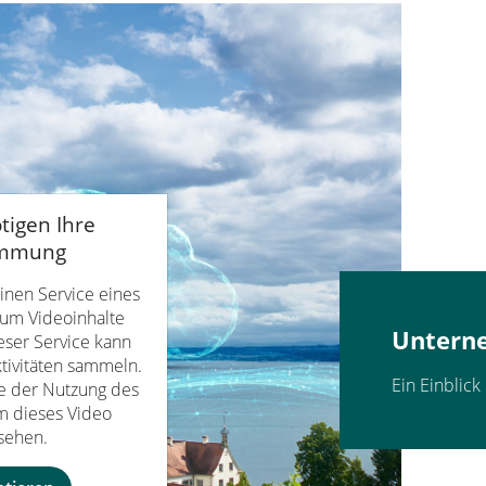
tigen Ihre
immung
inen Service eines
, um Videoinhalte
Untern
eser Service kann
ktivitäten sammeln.
Ein Einblic
ie der Nutzung des
um dieses Video
sehen.