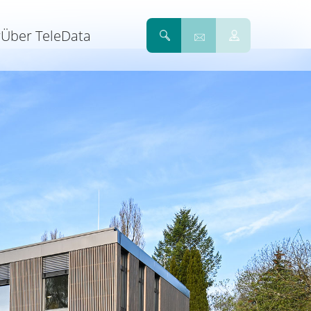
r
Über TeleData