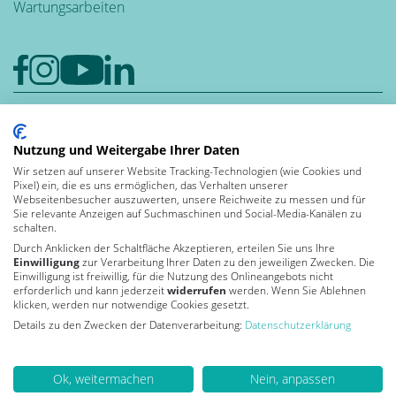
Wartungsarbeiten
Google-Rezensionen
4,6
Nutzung und Weitergabe Ihrer Daten
Bewerten auch Sie uns bei Google
Wir setzen auf unserer Website Tracking-Technologien (wie Cookies und
Pixel) ein, die es uns ermöglichen, das Verhalten unserer
Leben und
Webseitenbesucher auszuwerten, unsere Reichweite zu messen und für
arbeiten in der
Sie relevante Anzeigen auf Suchmaschinen und Social-Media-Kanälen zu
schalten.
Durch Anklicken der Schaltfläche Akzeptieren, erteilen Sie uns Ihre
Einwilligung
zur Verarbeitung Ihrer Daten zu den jeweiligen Zwecken. Die
Von Kununu ausgezeichnet
Einwilligung ist freiwillig, für die Nutzung des Onlineangebots nicht
als Top Arbeitgeber 2026
erforderlich und kann jederzeit
widerrufen
werden. Wenn Sie Ablehnen
klicken, werden nur notwendige Cookies gesetzt.
Details zu den Zwecken der Datenverarbeitung:
Datenschutzerklärung
Ok, weitermachen
Nein, anpassen