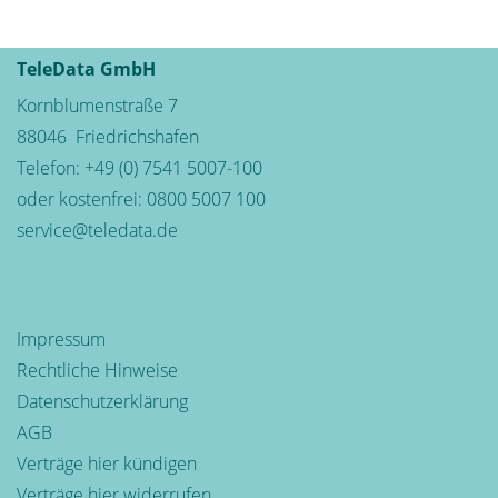
TeleData GmbH
Kornblumenstraße 7
88046
Friedrichshafen
Telefon:
+49 (0) 7541 5007-100
oder kostenfrei:
0800 5007 100
service@teledata.de
Impressum
Rechtliche Hinweise
Datenschutzerklärung
AGB
Verträge hier kündigen
Verträge hier widerrufen