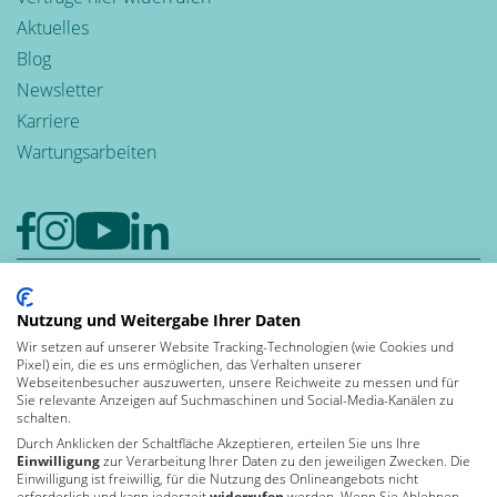
Aktuelles
Blog
Newsletter
Karriere
Wartungsarbeiten
Google-Rezensionen
Nutzung und Weitergabe Ihrer Daten
4,6
Wir setzen auf unserer Website Tracking-Technologien (wie Cookies und
Bewerten auch Sie uns bei Google
Pixel) ein, die es uns ermöglichen, das Verhalten unserer
Leben und
Webseitenbesucher auszuwerten, unsere Reichweite zu messen und für
Sie relevante Anzeigen auf Suchmaschinen und Social-Media-Kanälen zu
arbeiten in der
schalten.
Durch Anklicken der Schaltfläche Akzeptieren, erteilen Sie uns Ihre
Einwilligung
zur Verarbeitung Ihrer Daten zu den jeweiligen Zwecken. Die
Einwilligung ist freiwillig, für die Nutzung des Onlineangebots nicht
Von Kununu ausgezeichnet
erforderlich und kann jederzeit
widerrufen
werden. Wenn Sie Ablehnen