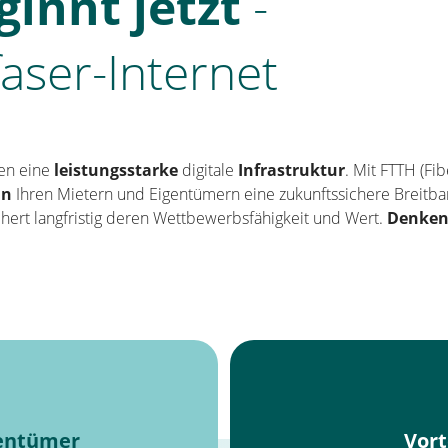
ginnt jetzt
-
aser-Internet
en eine
leistungsstarke
digitale
Infrastruktur
. Mit FTTH (Fi
in
Ihren Mietern und Eigentümern eine zukunftssichere Breitba
sichert langfristig deren Wettbewerbsfähigkeit und Wert.
Denken
igentümer
Vort