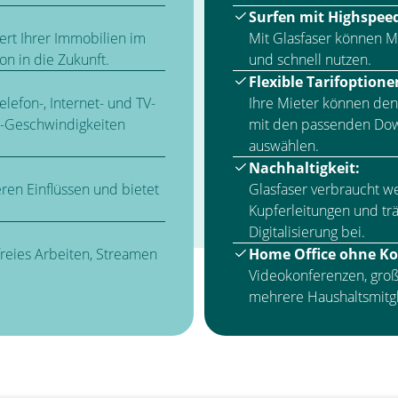
Surfen mit Highspee
ert Ihrer Immobilien im
Mit Glasfaser können Mi
ion in die Zukunft.
und schnell nutzen.
Flexible Tarifoptione
lefon-, Internet- und TV-
Ihre Mieter können den 
d-Geschwindigkeiten
mit den passenden Do
auswählen.
Nachhaltigkeit:
ren Einflüssen und bietet
Glasfaser verbraucht w
Kupferleitungen und tr
Digitalisierung bei.
reies Arbeiten, Streamen
Home Office ohne K
Videokonferenzen, gro
mehrere Haushaltsmitgl