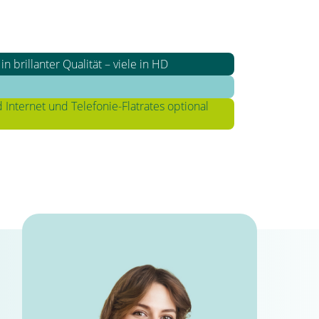
n brillanter Qualität – viele in HD
Internet und Telefonie-Flatrates optional