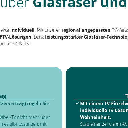
über
Glasfaser und
jekte
individuell
. Mit unserer
regional angepassten
TV-Verso
IPTV-Lösungen
. Dank
leistungsstarker Glasfaser-Technolo
on TeleData TV!
ag
ervertrag) regeln Sie
Mit einem TV-Einzelve
individuelle TV-Lösu
 Kabel-TV nicht mehr über
Wohneinheit.
 es gibt Lösungen, mit
Statt einer zentralen A