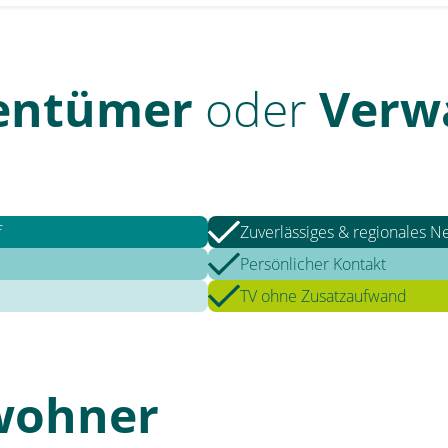
gentümer
oder
Verw
f
Zuverlässiges & regionales N
Persönlicher Kontakt
TV ohne Zusatzaufwand
wohner