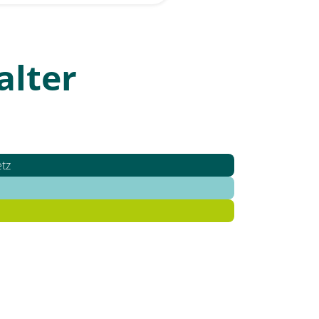
alter
etz