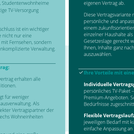
be, Studentenwohnheime
eigenen Vertrag ab.
tige TV-Versorgung
Diese Vertragsvariante r
persönliche und anpassb
einem zukunftsorientie
chluss ist ein wichtiger
einzelner Haushalte al
 nicht nur eine
Gesetzeslage gerecht wi
r mit Fernsehen, sondern
Ihnen, Inhalte ganz nac
unkomplizierte Verwaltung.
auszuwählen.
rag:
Ihre Vorteile mit ein
rtrag erhalten alle
Individuelle Vertrags
itionen.
persönliches TV-Paket –
gt für weniger
Premium-Angeboten. So p
ausverwaltung. Als
Bedürfnisse zugeschnit
ekter Vertragspartner der
Flexible Vertragslauf
 sechs Wohneinheiten
jeweiligen Bedarf mit k
!
einfache Anpassung an 