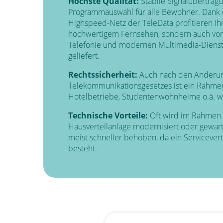
Höchste Qualität:
Stabile Signalübertrag
Programmauswahl für alle Bewohner. Dank 
Highspeed-Netz der TeleData profitieren Ihr
hochwertigem Fernsehen, sondern auch von 
Telefonie und modernen Multimedia-Dienste
geliefert.
Rechtssicherheit:
Auch nach den Änderu
Telekommunikationsgesetzes ist ein Rahmen
Hotelbetriebe, Studentenwohnheime o.ä. we
Technische Vorteile:
Oft wird im Rahmen 
Hausverteilanlage modernisiert oder gewar
meist schneller behoben, da ein Servicevert
besteht.