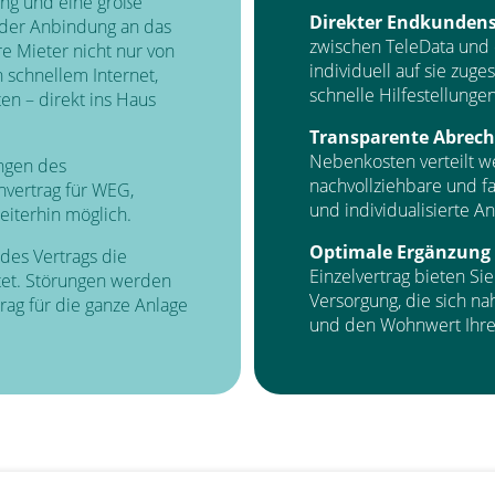
ung und eine große
Direkter Endkundens
der Anbindung an das
zwischen TeleData und
e Mieter nicht nur von
individuell auf sie zug
schnellem Internet,
schnelle Hilfestellunge
n – direkt ins Haus
Transparente Abrec
Nebenkosten verteilt we
ngen des
nachvollziehbare und fa
vertrag für WEG,
und individualisierte A
iterhin möglich.
Optimale Ergänzung
des Vertrags die
Einzelvertrag bieten Si
tet. Störungen werden
Versorgung, die sich na
rag für die ganze Anlage
und den Wohnwert Ihrer