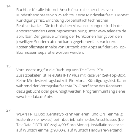
14
Buchbar für alle Internet-Anschlüsse mit einer effektiven
Mindestbandbreite von 25 Mbit/s. Keine Mindestlaufzeit. 1 Monat
Kündigungsfrist. Errichtung vorbehaltlich technischer
Realisierbarkeit. Die technischen Voraussetzungen sind in der
entsprechenden Leistungsbeschreibung unter www.teledata.de
abrufbar. Der genaue Umfang der Funktionen hängt von den
jeweiligen Sendern ab und kann gegebenenfalls variieren.
Kostenpflichtige Inhalte von Drittanbieter Apps auf der Set-Top-
Box müssen separat erworben werden.
15
Voraussetzung für die Buchung von TeleData IPTV
Zusatzpaketen ist TeleData IPTV Plus mit Receiver (Set-Top-Box).
Keine Mindestvertragslaufzeit. Ein Monat Kündigungsfrist. Kann
während der Vertragslaufzeit via TV-Oberfläche des Receivers
dazu gebucht oder gekündigt werden. Programmumfang siehe
www.teledata.de/iptv.
27
WLAN FRITZ!Box (Gerätetyp kann variieren) und ONT einmalig
kostenfrei (leihweise) bei Inbetriebnahme des Anschlusses (bei
TeleData FIBER 100 zzgl. 4,90 € pro Monat). Installationsservice
auf Wunsch einmalig 98,00 €; auf Wunsch Hardware-Versand: