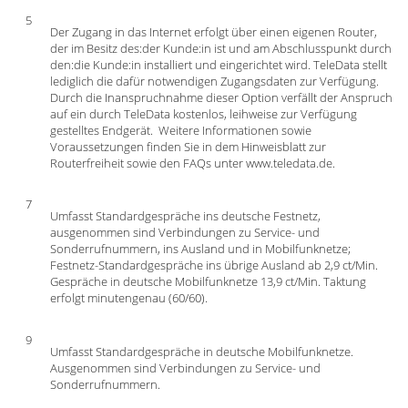
5
Der Zugang in das Internet erfolgt über einen eigenen Router,
der im Besitz des:der Kunde:in ist und am Abschlusspunkt durch
den:die Kunde:in installiert und eingerichtet wird. TeleData stellt
lediglich die dafür notwendigen Zugangsdaten zur Verfügung.
Durch die Inanspruchnahme dieser Option verfällt der Anspruch
auf ein durch TeleData kostenlos, leihweise zur Verfügung
gestelltes Endgerät. Weitere Informationen sowie
Voraussetzungen finden Sie in dem Hinweisblatt zur
Routerfreiheit sowie den FAQs unter www.teledata.de.
7
Umfasst Standardgespräche ins deutsche Festnetz,
ausgenommen sind Verbindungen zu Service- und
Sonderrufnummern, ins Ausland und in Mobilfunknetze;
Festnetz-Standardgespräche ins übrige Ausland ab 2,9 ct/Min.
Gespräche in deutsche Mobilfunknetze 13,9 ct/Min. Taktung
erfolgt minutengenau (60/60).
9
Umfasst Standardgespräche in deutsche Mobilfunknetze.
Ausgenommen sind Verbindungen zu Service- und
Sonderrufnummern.