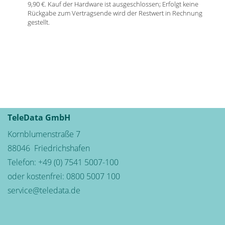
9,90 €. Kauf der Hardware ist ausgeschlossen; Erfolgt keine
Rückgabe zum Vertragsende wird der Restwert in Rechnung
gestellt.
TeleData GmbH
Kornblumenstraße 7
88046
Friedrichshafen
Telefon:
+49 (0) 7541 5007-100
oder kostenfrei:
0800 5007 100
service@teledata.de