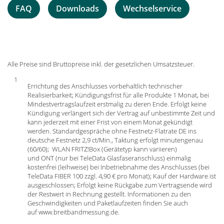
FAQ
Downloads
Wechselservice
Alle Preise sind Bruttopreise inkl. der gesetzlichen Umsatzsteuer.
1
Errichtung des Anschlusses vorbehaltlich technischer
Realisierbarkeit; Kündigungsfrist für alle Produkte 1 Monat, bei
Mindestvertragslaufzeit erstmalig zu deren Ende. Erfolgt keine
Kündigung verlängert sich der Vertrag auf unbestimmte Zeit und
kann jederzeit mit einer Frist von einem Monat gekündigt
werden. Standardgespräche ohne Festnetz-Flatrate DE ins
deutsche Festnetz 2,9 ct/Min., Taktung erfolgt minutengenau
(60/60); WLAN FRITZ!Box (Gerätetyp kann variieren)
und ONT (nur bei TeleData Glasfaseranschluss) einmalig
kostenfrei (leihweise) bei Inbetriebnahme des Anschlusses (bei
TeleData FIBER 100 zzgl. 4,90 € pro Monat); Kauf der Hardware ist
ausgeschlossen; Erfolgt keine Rückgabe zum Vertragsende wird
der Restwert in Rechnung gestellt. Informationen zu den
Geschwindigkeiten und Paketlaufzeiten finden Sie auch
auf www.breitbandmessung.de.