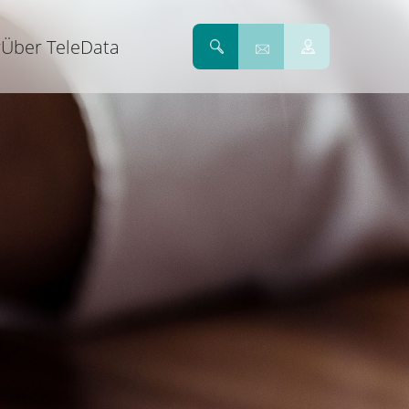
r
Über TeleData