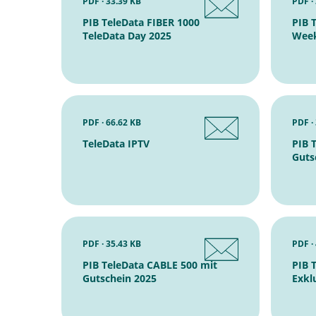
PDF · 33.39 KB
PDF ·
PIB TeleData FIBER 1000
PIB 
TeleData Day 2025
Week
PDF · 66.62 KB
PDF ·
TeleData IPTV
PIB 
Guts
PDF · 35.43 KB
PDF ·
PIB TeleData CABLE 500 mit
PIB 
Gutschein 2025
Exklu