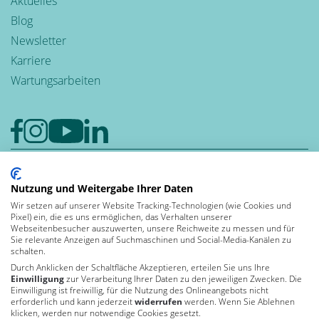
Aktuelles
Blog
Newsletter
Karriere
Wartungsarbeiten
Google-Rezensionen
Nutzung und Weitergabe Ihrer Daten
4,6
Wir setzen auf unserer Website Tracking-Technologien (wie Cookies und
Bewerten auch Sie uns bei Google
Pixel) ein, die es uns ermöglichen, das Verhalten unserer
Leben und
Webseitenbesucher auszuwerten, unsere Reichweite zu messen und für
Sie relevante Anzeigen auf Suchmaschinen und Social-Media-Kanälen zu
arbeiten in der
schalten.
Durch Anklicken der Schaltfläche Akzeptieren, erteilen Sie uns Ihre
Einwilligung
zur Verarbeitung Ihrer Daten zu den jeweiligen Zwecken. Die
Einwilligung ist freiwillig, für die Nutzung des Onlineangebots nicht
Von Kununu ausgezeichnet
erforderlich und kann jederzeit
widerrufen
werden. Wenn Sie Ablehnen
als Top Arbeitgeber 2026
klicken, werden nur notwendige Cookies gesetzt.