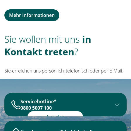
Mehr Informationen
Sie wollen mit uns
in
Kontakt treten
?
Sie erreichen uns persönlich, telefonisch oder per E-Mail.
Servicehotline*
0800 5007 100
Montag bis Donnerstag
Anrufen
8:00 Uhr – 18:00 Uhr