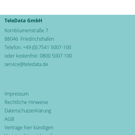
TeleData GmbH
Kornblumenstraße 7
88046
Friedrichshafen
Telefon:
+49 (0) 7541 5007-100
oder kostenfrei:
0800 5007 100
service@teledata.de
Impressum
Rechtliche Hinweise
Datenschutzerklärung
AGB
Verträge hier kündigen