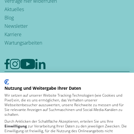
Verträge hier widerrufen
Aktuelles
Blog
Newsletter
Karriere
Wartungsarbeiten
Google-Rezensionen
Nutzung und Weitergabe Ihrer Daten
4,6
Wir setzen auf unserer Website Tracking-Technologien (wie Cookies und
Bewerten auch Sie uns bei Google
Pixel) ein, die es uns ermöglichen, das Verhalten unserer
Leben und
Webseitenbesucher auszuwerten, unsere Reichweite zu messen und für
Sie relevante Anzeigen auf Suchmaschinen und Social-Media-Kanälen zu
arbeiten in der
schalten.
Durch Anklicken der Schaltfläche Akzeptieren, erteilen Sie uns Ihre
Einwilligung
zur Verarbeitung Ihrer Daten zu den jeweiligen Zwecken. Die
Einwilligung ist freiwillig, für die Nutzung des Onlineangebots nicht
Von Kununu ausgezeichnet