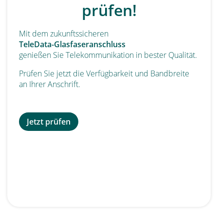
prüfen!
finden Sie unter:
www.zvbb.de/netzausbau-
bodenseekreis.html
Mit dem zukunftssicheren
TeleData-Glasfaseranschluss
genießen Sie Telekommunikation in bester Qualität.
Prüfen Sie jetzt die Verfügbarkeit und Bandbreite
an Ihrer Anschrift.
Jetzt prüfen