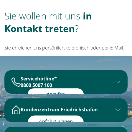
Sie wollen mit uns
in
Kontakt treten
?
Sie erreichen uns persönlich, telefonisch oder per E-Mail.
Servicehotline*
0800 5007 100
Montag bis Donnerstag
Anrufen
8:00 Uhr – 18:00 Uhr
Kundenzentrum Friedrichshafen
Freitag
Öffnungszeiten:
8:00 Uhr – 16:00 Uhr
Anfahrt planen
*kostenlose Hotline
(Google)