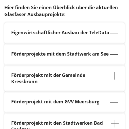
Hier finden Sie einen Überblick über die aktuellen
Glasfaser-Ausbauprojekte:
Eigenwirtschaftlicher Ausbau der TeleData
Ravensburg:
Tettnanger Straße, nach
Obereschach | in Bau
Förderprojekte mit dem Stadtwerk am See
Oberteuringen:
Gewerbegebiet
Tettnang:
weiße Flecken: Fast
Neuhaus | in Planung
vollständig in Betrieb | graue Flecken: In
Förderprojekt mit der Gemeinde
Bau
Detailinformationen
Immenstaad:
Neubaugebiet Häldele |
Kressbronn
in Planung
Deggenhausertal:
graue Flecken | in
Kressbronn:
weiße Flecken | in Bau |
Bau |
Detailinformationen
Kressbronn:
Neubaugebiet Bachtobel
Detailinformationen
Förderprojekt mit dem GVV Meersburg
| in Betrieb
Frickingen:
graue Flecken | in Bau |
Detailinformationen
Bauabschnitt 3:
weiße Flecken | in
Betrieb|
Detailinformationen
Förderprojekt mit den Stadtwerken Bad
Überlingen:
graue Flecken | in Planung