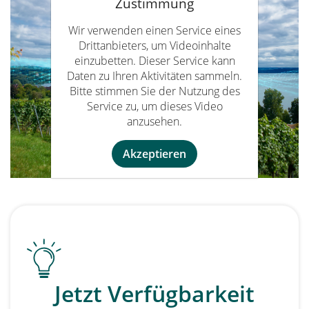
Ebenweiler:
weiße Flecken | in Betrieb
Zustimmung
Eriskirch:
weiße Flecken | in Betrieb
Alle Informationen zum Netzausbau
Wir verwenden einen Service eines
Eriskirch:
graue Flecken | in Bau
finden Sie unter:
Drittanbieters, um Videoinhalte
www.oberschwaben.net
einzubetten. Dieser Service kann
Langenargen:
weiße Flecken | in
Daten zu Ihren Aktivitäten sammeln.
Betrieb
Bitte stimmen Sie der Nutzung des
Langenargen:
graue Flecken | in Bau
Service zu, um dieses Video
anzusehen.
Meckenbeuren:
weiße Flecken | in
Betrieb
Akzeptieren
Meckenbeuren:
graue Flecken | in
Bau
Markdorf:
weiße Flecken | in Betrieb
Oberteuringen:
weiße Flecken | in
Betrieb
Oberteuringen:
graue Flecken | in Bau
Jetzt Verfügbarkeit
Alle Informationen zum Netzausbau