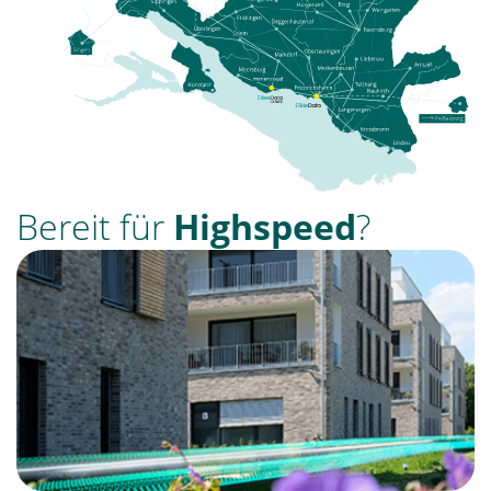
Bereit für
Highspeed
?