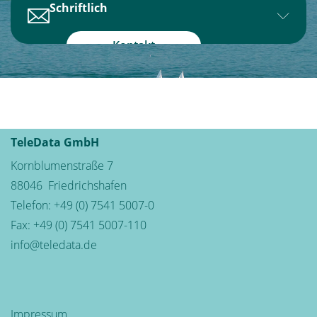
Montag bis Freitag
Schriftlich
8:00 Uhr - 12:30 Uhr &
14:00 Uhr - 17:00 Uhr
Sie haben Fragen, Anregungen oder
Kontakt
Wünsche? Schreiben sie uns!
Wir sind gerne für Sie da.
TeleData GmbH
Kornblumenstraße 7
88046
Friedrichshafen
Telefon:
+49 (0) 7541 5007-0
Fax: +49 (0) 7541 5007-110
info@teledata.de
Impressum