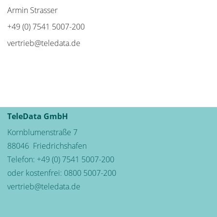
Armin Strasser
+49 (0) 7541 5007-200
vertrieb@teledata.de
TeleData GmbH
Kornblumenstraße 7
88046
Friedrichshafen
Telefon:
+49 (0) 7541 5007-200
oder kostenfrei:
0800 5007-200
vertrieb@teledata.de