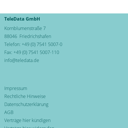
TeleData GmbH
Kornblumenstraße 7
88046
Friedrichshafen
Telefon:
+49 (0) 7541 5007-0
Fax: +49 (0) 7541 5007-110
info@teledata.de
Impressum
Rechtliche Hinweise
Datenschutzerklärung
AGB
Verträge hier kündigen