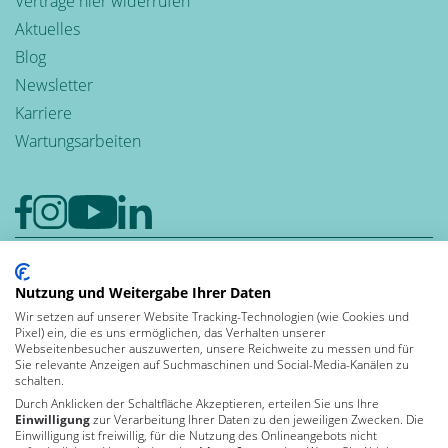
Verträge hier widerrufen
Aktuelles
Blog
Newsletter
Karriere
Wartungsarbeiten
Google-Rezensionen
4,6
Nutzung und Weitergabe Ihrer Daten
Wir setzen auf unserer Website Tracking-Technologien (wie Cookies und
Bewerten auch Sie uns bei Google
Pixel) ein, die es uns ermöglichen, das Verhalten unserer
Leben und
Webseitenbesucher auszuwerten, unsere Reichweite zu messen und für
Sie relevante Anzeigen auf Suchmaschinen und Social-Media-Kanälen zu
arbeiten in der
schalten.
Durch Anklicken der Schaltfläche Akzeptieren, erteilen Sie uns Ihre
Einwilligung
zur Verarbeitung Ihrer Daten zu den jeweiligen Zwecken. Die
Einwilligung ist freiwillig, für die Nutzung des Onlineangebots nicht
Von Kununu ausgezeichnet