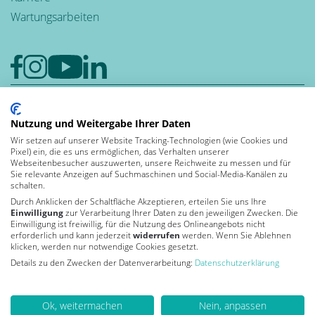
Wartungsarbeiten
Google-Rezensionen
Nutzung und Weitergabe Ihrer Daten
4,6
Wir setzen auf unserer Website Tracking-Technologien (wie Cookies und
Bewerten auch Sie uns bei Google
Pixel) ein, die es uns ermöglichen, das Verhalten unserer
Leben und
Webseitenbesucher auszuwerten, unsere Reichweite zu messen und für
Sie relevante Anzeigen auf Suchmaschinen und Social-Media-Kanälen zu
arbeiten in der
schalten.
Durch Anklicken der Schaltfläche Akzeptieren, erteilen Sie uns Ihre
Einwilligung
zur Verarbeitung Ihrer Daten zu den jeweiligen Zwecken. Die
Einwilligung ist freiwillig, für die Nutzung des Onlineangebots nicht
Von Kununu ausgezeichnet
erforderlich und kann jederzeit
widerrufen
werden. Wenn Sie Ablehnen
als Top Arbeitgeber 2026
klicken, werden nur notwendige Cookies gesetzt.
Details zu den Zwecken der Datenverarbeitung:
Datenschutzerklärung
Ok, weitermachen
Nein, anpassen