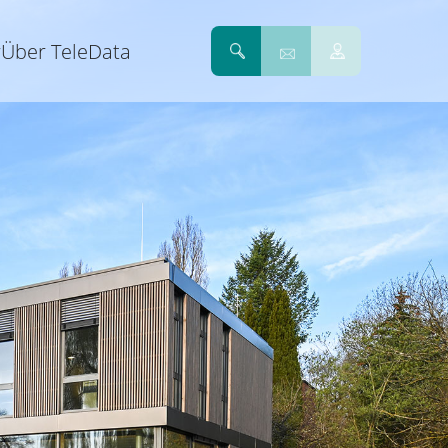
r
Über TeleData