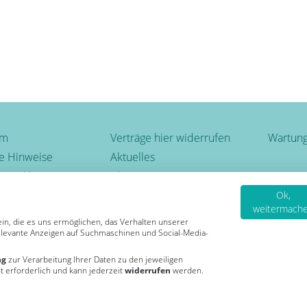
um
Verträge hier widerrufen
Wartung
he Hinweise
Aktuelles
utzerklärung
Blog
Newsletter
Ok,
weitermach
hier kündigen
Karriere
ein, die es uns ermöglichen, das Verhalten unserer
levante Anzeigen auf Suchmaschinen und Social-Media-
Google-Rezensionen
Bewerten auch Sie uns bei
ng
zur Verarbeitung Ihrer Daten zu den jeweiligen
4,6
Google
ht erforderlich und kann jederzeit
widerrufen
werden.