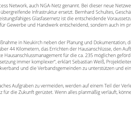
cess Network, auch NGA-Netz genannt. Bei dieser neue Netzwer
übergreifende Infrastruktur ersetzt. Bernhard Schultes, Gesc
leistungsfähiges Glasfasernetz ist die entscheidende Vorausset
ur für Gewerbe und Handwerk entscheidend, sondern auch im pr
aßnahme in Neukirch neben der Planung und Dokumentation, d
 über 44 Kilometern, das Errichten der Hausanschlüsse, den Auf
mte Hausanschlussmanagement für die ca. 235 möglichen geför
tzung immer komplexer“, erklärt Sebastian Weiß, Projektleite
Zweckverband und die Verbandsgemeinden zu unterstützen und e
aches Aufgraben zu vermeiden, werden auf einem Teil der Verle
z für die Zukunft gerüstet. Wenn alles planmäßig verläuft, kön