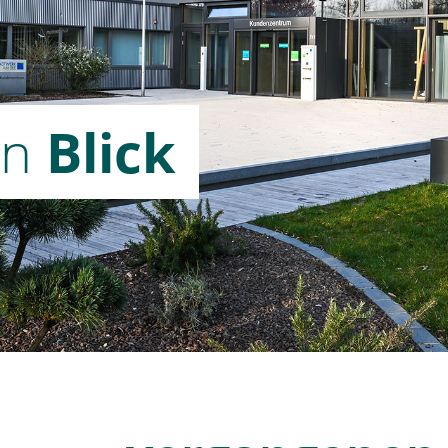
en
Blick