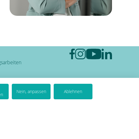
sarbeiten
Nein, anpassen
Ablehnen
en
Von Kununu ausgezeichnet
als Top Arbeitgeber 2026