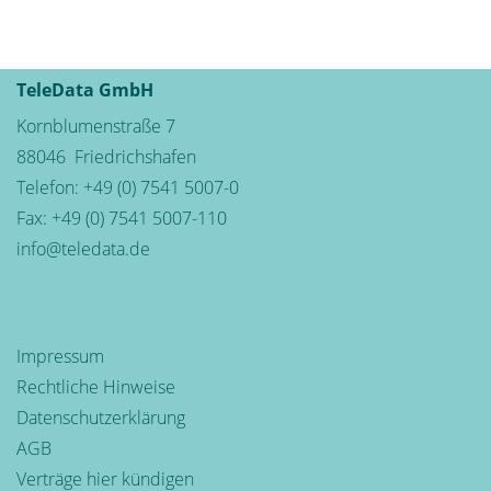
TeleData GmbH
Kornblumenstraße 7
88046
Friedrichshafen
Telefon:
+49 (0) 7541 5007-0
Fax: +49 (0) 7541 5007-110
info@teledata.de
Impressum
Rechtliche Hinweise
Datenschutzerklärung
AGB
Verträge hier kündigen