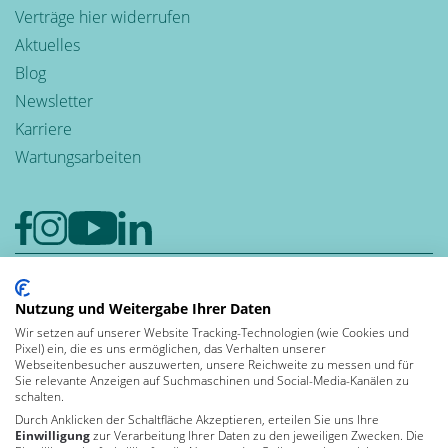
Verträge hier widerrufen
Aktuelles
Blog
Newsletter
Karriere
Wartungsarbeiten
Google-Rezensionen
Nutzung und Weitergabe Ihrer Daten
4,6
Wir setzen auf unserer Website Tracking-Technologien (wie Cookies und
Bewerten auch Sie uns bei Google
Pixel) ein, die es uns ermöglichen, das Verhalten unserer
Leben und
Webseitenbesucher auszuwerten, unsere Reichweite zu messen und für
Sie relevante Anzeigen auf Suchmaschinen und Social-Media-Kanälen zu
arbeiten in der
schalten.
Durch Anklicken der Schaltfläche Akzeptieren, erteilen Sie uns Ihre
Einwilligung
zur Verarbeitung Ihrer Daten zu den jeweiligen Zwecken. Die