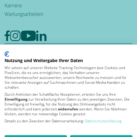
Karriere
Wartungsarbeiten
Google-Rezensionen
Nutzung und Weitergabe Ihrer Daten
4,6
Wir setzen auf unserer Website Tracking-Technologien (wie Cookies und
Bewerten auch Sie uns bei Google
Pixel) ein, die es uns ermöglichen, das Verhalten unserer
Leben und
Webseitenbesucher auszuwerten, unsere Reichweite zu messen und für
Sie relevante Anzeigen auf Suchmaschinen und Social-Media-Kanälen zu
arbeiten in der
schalten.
Durch Anklicken der Schaltfläche Akzeptieren, erteilen Sie uns Ihre
Einwilligung
zur Verarbeitung Ihrer Daten zu den jeweiligen Zwecken. Die
Einwilligung ist freiwillig, für die Nutzung des Onlineangebots nicht
Von Kununu ausgezeichnet
erforderlich und kann jederzeit
widerrufen
werden. Wenn Sie Ablehnen
als Top Arbeitgeber 2026
klicken, werden nur notwendige Cookies gesetzt.
Details zu den Zwecken der Datenverarbeitung:
Datenschutzerklärung