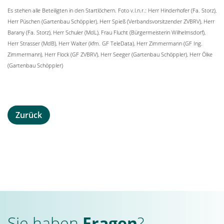
Es stehen alle Beteiligten in den Startlöchern. Foto v.l.n.r.: Herr Hinderhofer (Fa. Storz),
Herr Püschen (Gartenbau Schöppler), Herr Spieß (Verbandsvorsitzender ZVBRV), Herr
Barany (Fa. Storz), Herr Schuler (MdL), Frau Flucht (Bürgermeisterin Wilhelmsdorf),
Herr Strasser (MdB), Herr Walter (kfm. GF TeleData), Herr Zimmermann (GF Ing.
Zimmermann), Herr Flock (GF ZVBRV), Herr Seeger (Gartenbau Schöppler), Herr Ölke
(Gartenbau Schöppler)
Zurück
Sie haben
Fragen
?