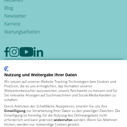
Blog
Newsletter
Karriere
Wartungsarbeiten
Google-Rezensionen
4,6
Nutzung und Weitergabe Ihrer Daten
Wir setzen auf unserer Website Tracking-Technologien (wie Cookies und
Bewerten auch Sie uns bei Google
Pixel) ein, die es uns ermöglichen, das Verhalten unserer
Leben und
Webseitenbesucher auszuwerten, unsere Reichweite zu messen und für
Sie relevante Anzeigen auf Suchmaschinen und Social-Media-Kanälen zu
arbeiten in der
schalten.
Durch Anklicken der Schaltfläche Akzeptieren, erteilen Sie uns Ihre
Einwilligung
zur Verarbeitung Ihrer Daten zu den jeweiligen Zwecken. Die
Einwilligung ist freiwillig, für die Nutzung des Onlineangebots nicht
Von Kununu ausgezeichnet
erforderlich und kann jederzeit
widerrufen
werden. Wenn Sie Ablehnen
als Top Arbeitgeber 2026
klicken, werden nur notwendige Cookies gesetzt.