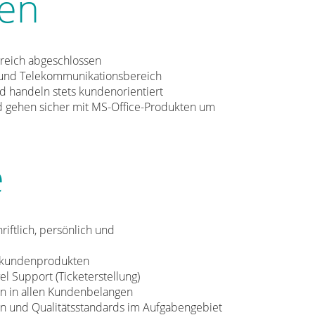
ben
greich abgeschlossen
 und Telekommunikationsbereich
nd handeln stets kundenorientiert
nd gehen sicher mit MS-Office-Produkten um
e
iftlich, persönlich und
vatkundenprodukten
el Support (Ticketerstellung)
on in allen Kundenbelangen
en und Qualitätsstandards im Aufgabengebiet