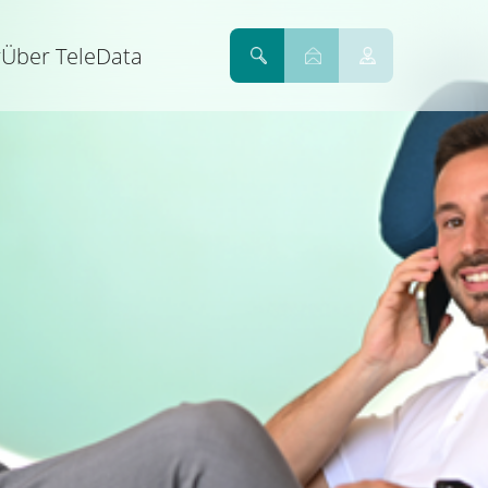
r
Über TeleData