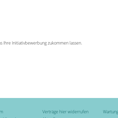
s Ihre Initiativbewerbung zukommen lassen.
um
Verträge hier widerrufen
Wartung